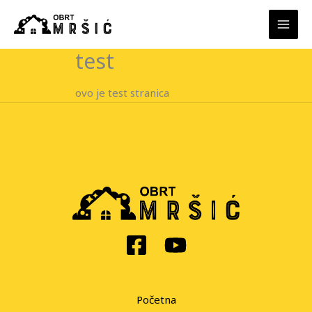
Skip
to
content
test
ovo je test stranica
Početna