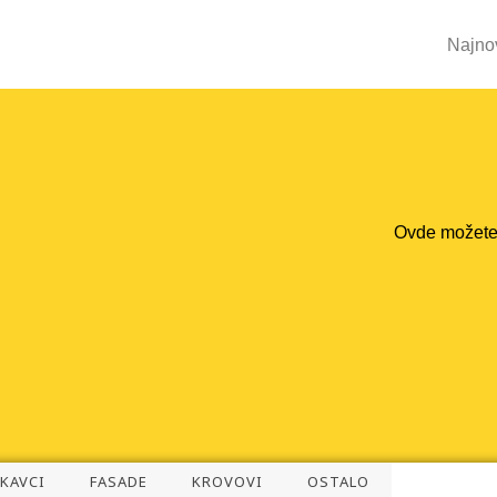
Najnov
Ovde možete 
KAVCI
FASADE
KROVOVI
OSTALO