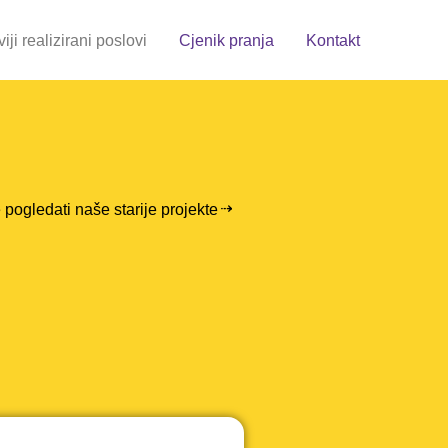
iji realizirani poslovi
Cjenik pranja
Kontakt
pogledati naše starije projekte