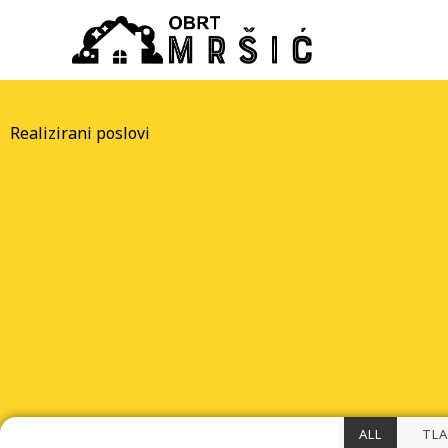
Skip
to
content
Realizirani poslovi
Galerija novijih realiziranih projekata
ALL
TLA